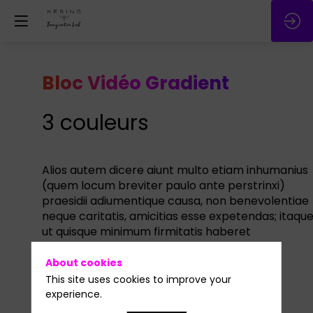
Bloc Vidéo Gradient
3 couleurs
Alios autem dicere aiunt multo etiam inhumanius
(quem locum breviter paulo ante perstrinxi)
praesidii adiumentique causa, non benevolentiae
neque caritatis, amicitias esse expetendas; itaque
ut quisque minimum firmitatis haberet
minimumque virium.
About cookies
This site uses cookies to improve your
experience.