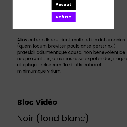
Bloc Vidéo
Accept
Refuse
1 couleur
Alios autem dicere aiunt multo etiam inhumanius
(quem locum breviter paulo ante perstrinxi)
praesidii adiumentique causa, non benevolentiae
neque caritatis, amicitias esse expetendas; itaque
ut quisque minimum firmitatis haberet
minimumque virium.
Bloc Vidéo
Noir (fond blanc)