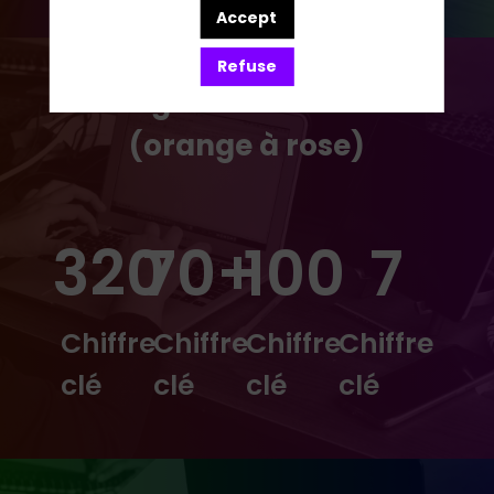
Accept
Refuse
Background 2 couleurs
(orange à rose)
320
70+
100
7
Chiffre
Chiffre
Chiffre
Chiffre
clé
clé
clé
clé